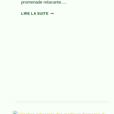
promenade relaxante….
QUE
LIRE LA SUITE
FAIRE
À
TOULOUSE
LE
DIMANCHE
:
ACTIVITÉS
INCONTOURNABLES