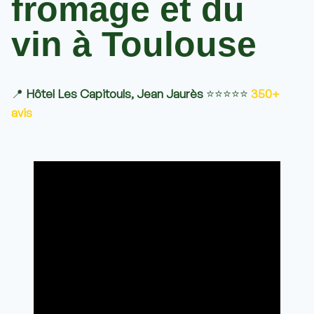
fromage et du
vin à Toulouse
📍
Hôtel Les Capitouls, Jean Jaurès
⭐​⭐​⭐​⭐​⭐​
350+
avis