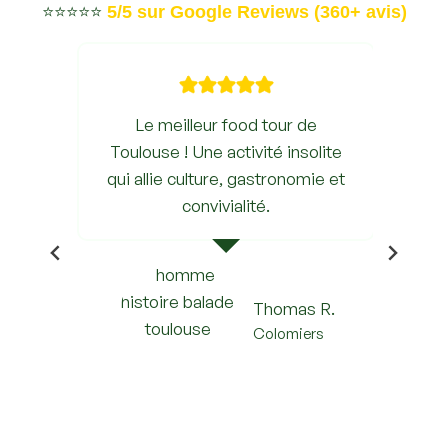
⭐​⭐​⭐​⭐​⭐​
5/5 sur Google Reviews (360+ avis)
se
Le meilleur food tour de
Toulouse ! Une activité insolite
a
qui allie culture, gastronomie et
es
convivialité.
fr
r à
Thomas R.
Colomiers