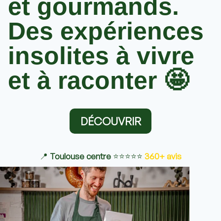
et gourmands.
Des expériences
insolites à vivre
et à raconter 🤩
DÉCOUVRIR
📍
Toulouse centre
⭐​⭐​⭐​⭐​⭐​
360+ avis