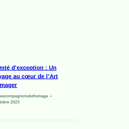
mté d’exception : Un
yage au cœur de l’Art
omager
lescompagnonsdufromage
tobre 2023