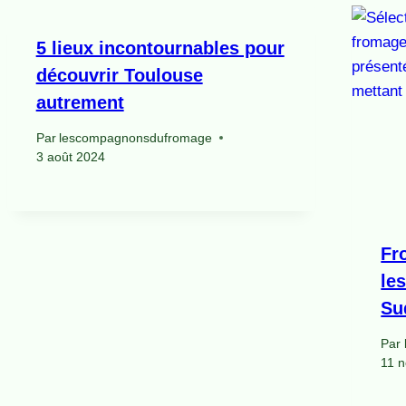
5 lieux incontournables pour
découvrir Toulouse
autrement
Par
lescompagnonsdufromage
3 août 2024
Fr
le
Su
Par
11 