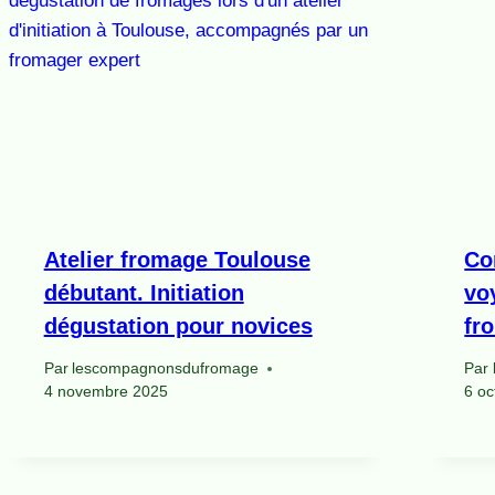
Atelier fromage Toulouse
Co
débutant. Initiation
vo
dégustation pour novices
fr
Par
lescompagnonsdufromage
Par
4 novembre 2025
6 oc