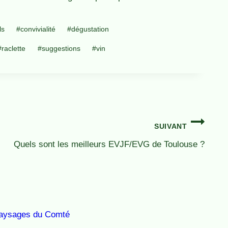
ls
#
convivialité
#
dégustation
#
raclette
#
suggestions
#
vin
SUIVANT
Quels sont les meilleurs EVJF/EVG de Toulouse ?